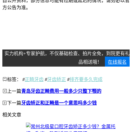
自公开资料，部分信息可能有过期或延迟的情况，请务必以官
方公告为准。
实力机构+专家护航，不仅基础检查、拍片全免，到院更有礼
品相送哦！
在线报名
标签：
#
正畸牙齿
#
牙齿矫正
#
排齐要多久完成
上一篇
青岛牙齿正畸费用一般多少只整下颚的
下一篇
牙齿矫正和正畸是一个意思吗多少钱
相关文章