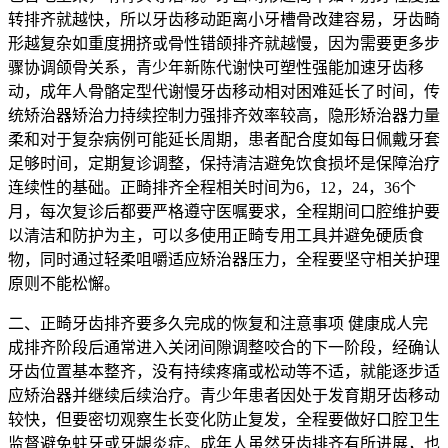
转排齐就越快，所以牙齿移动距离小牙槽骨改建容易，牙齿畸
形越复杂如重度拥挤或骨性错颌排齐就越慢，因为需要更多步
骤协调颌骨关系，青少年新陈代谢快可塑性强能加速牙齿移
动，成年人骨骼定型代谢慢牙齿移动相对困难延长了时间，传
统矫治器矫治力持续控制力强排齐效率较高，隐形矫治器力量
柔和对于复杂病例可能延长周期，患者配合度如每日佩戴牙套
足够时间，定期复诊调整，保持清洁避免饮食损坏是保障治疗
连续性的基础。正畸排齐全程相关时间为6，12，24，36个
月，每次复诊后都要严格遵守医嘱要求，全程期间口腔维护要
以清洁和防护为主，可以多使用正畸专用工具并避免硬质食
物，同时通过轻柔咀嚼适应矫治器压力，全程要坚守相关护理
原则不能松懈。
二、正畸牙齿排齐要多久完成的恢复和注意事项 健康成人完
成排齐阶段后通常进入关闭间隙调整咬合的下一阶段，经确认
牙齿位置基本整齐，没有持续疼痛或松动等不适，就能逐步适
应矫治器并继续后续治疗。青少年患者因处于发育期牙齿移动
较快，但要密切观察生长变化防止复发，全程要做好口腔卫生
监督避免蛀牙或牙龈炎症。成年人虽然牙齿排齐有所进展，也