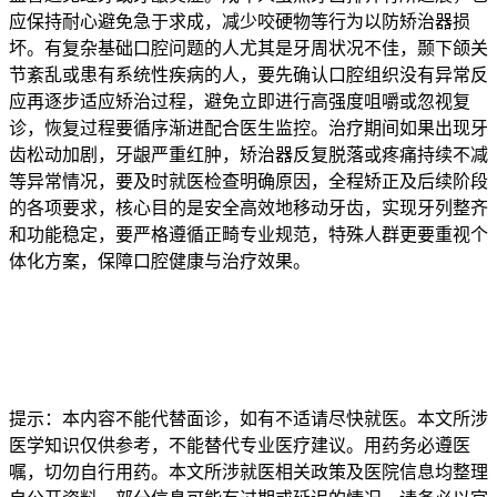
应保持耐心避免急于求成，减少咬硬物等行为以防矫治器损
坏。有复杂基础口腔问题的人尤其是牙周状况不佳，颞下颌关
节紊乱或患有系统性疾病的人，要先确认口腔组织没有异常反
应再逐步适应矫治过程，避免立即进行高强度咀嚼或忽视复
诊，恢复过程要循序渐进配合医生监控。治疗期间如果出现牙
齿松动加剧，牙龈严重红肿，矫治器反复脱落或疼痛持续不减
等异常情况，要及时就医检查明确原因，全程矫正及后续阶段
的各项要求，核心目的是安全高效地移动牙齿，实现牙列整齐
和功能稳定，要严格遵循正畸专业规范，特殊人群更要重视个
体化方案，保障口腔健康与治疗效果。
提示：本内容不能代替面诊，如有不适请尽快就医。本文所涉
医学知识仅供参考，不能替代专业医疗建议。用药务必遵医
嘱，切勿自行用药。本文所涉就医相关政策及医院信息均整理