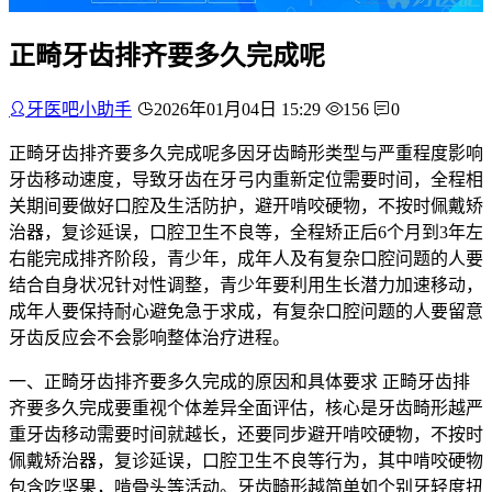
正畸牙齿排齐要多久完成呢
牙医吧小助手
2026年01月04日 15:29
156
0
正畸牙齿排齐要多久完成呢多因牙齿畸形类型与严重程度影响
牙齿移动速度，导致牙齿在牙弓内重新定位需要时间，全程相
关期间要做好口腔及生活防护，避开啃咬硬物，不按时佩戴矫
治器，复诊延误，口腔卫生不良等，全程矫正后6个月到3年左
右能完成排齐阶段，青少年，成年人及有复杂口腔问题的人要
结合自身状况针对性调整，青少年要利用生长潜力加速移动，
成年人要保持耐心避免急于求成，有复杂口腔问题的人要留意
牙齿反应会不会影响整体治疗进程。
一、正畸牙齿排齐要多久完成的原因和具体要求 正畸牙齿排
齐要多久完成要重视个体差异全面评估，核心是牙齿畸形越严
重牙齿移动需要时间就越长，还要同步避开啃咬硬物，不按时
佩戴矫治器，复诊延误，口腔卫生不良等行为，其中啃咬硬物
包含吃坚果，啃骨头等活动。牙齿畸形越简单如个别牙轻度扭