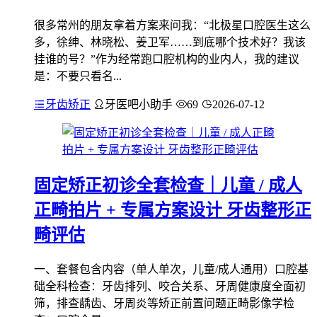
很多常州的朋友拿着方案来问我：“北极星口腔医生这么
多，徐绅、林晓松、姜卫军……到底哪个技术好？我该
挂谁的号？”作为经常跑口腔机构的业内人，我的建议
是：不要只看名...
牙齿矫正
牙医吧小助手
69
2026-07-12
固定矫正初诊全套检查｜儿童 / 成人
正畸拍片 + 专属方案设计 牙齿整形正
畸评估
一、套餐包含内容（单人单次，儿童/成人通用）口腔基
础全科检查：牙齿排列、咬合关系、牙周健康度全面初
筛，排查龋齿、牙周炎等矫正前置问题正畸影像学检