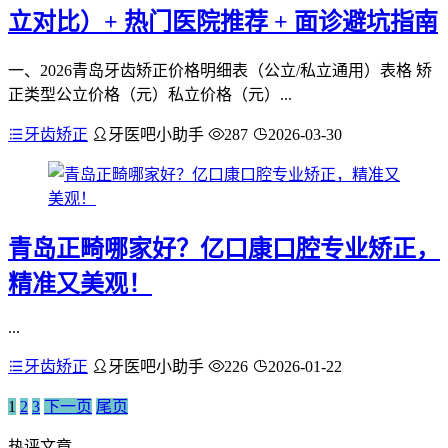
立对比）+ 热门医院推荐 + 面诊避坑指南
一、2026青岛牙齿矫正价格明细表（公立/私立通用）表格 矫
正类型公立价格（元）私立价格（元）...
牙齿矫正
牙医吧小助手
287
2026-03-30
青岛正畸哪家好？亿口康口腔专业矫正，
精准又美观！
...
牙齿矫正
牙医吧小助手
226
2026-01-22
1
2
3
下一页
尾页
热评文章