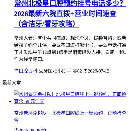
常州北极星口腔预约挂号电话多少？
2026最新六院直拨+营业时间速查
（含洁牙/看牙攻略）
常州人看牙有个共同痛点：想洗个牙、拔颗智齿、或者
给孩子约个儿保，要么不知道打哪个号，要么电话打通
了才发现中午12点到1点半是消毒段没人接，白跑一趟。
作为经常跑口...
口腔百科
牙医吧小助手
82
2026-07-12
最新文章
常州看牙免排队！北极星口腔线上一键预约，正畸检查
含
2026-08-09
0