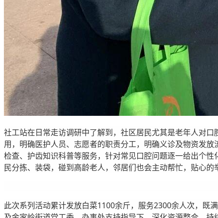
社工站在日常走访调研中了解到，社区居民尤其是老年人对口
用，明确医护人员、志愿者的职责分工，明确义诊及物资发放
检查、护齿知识科普等服务，针对常见口腔问题逐一给出个性
民分拣、装袋，碰到高龄老人，邻居们也会主动帮忙，贴心的
此次系列活动累计发放白菜1100余斤，服务2300余人次
及金家岭街道党工委、办事处支持指导下，深化资源整合，持续