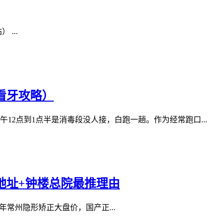
...
看牙攻略）
2点到1点半是消毒段没人接，白跑一趟。作为经常跑口...
地址+钟楼总院最推理由
常州隐形矫正大盘价，国产正...