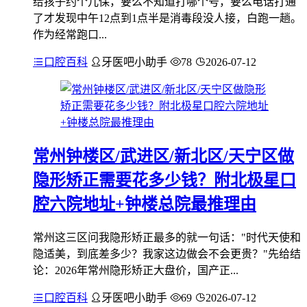
给孩子约个儿保，要么不知道打哪个号，要么电话打通
了才发现中午12点到1点半是消毒段没人接，白跑一趟。
作为经常跑口...
口腔百科
牙医吧小助手
78
2026-07-12
常州钟楼区/武进区/新北区/天宁区做
隐形矫正需要花多少钱？附北极星口
腔六院地址+钟楼总院最推理由
常州这三区问我隐形矫正最多的就一句话："时代天使和
隐适美，到底差多少？我家这边做会不会更贵？"先给结
论：2026年常州隐形矫正大盘价，国产正...
口腔百科
牙医吧小助手
69
2026-07-12