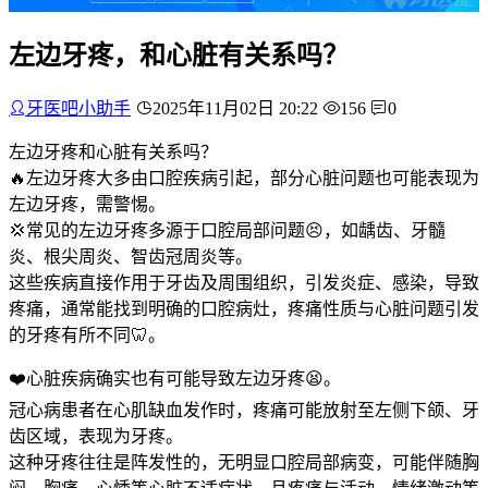
左边牙疼，和心脏有关系吗？
牙医吧小助手
2025年11月02日 20:22
156
0
左边牙疼和心脏有关系吗？
🔥左边牙疼大多由口腔疾病引起，部分心脏问题也可能表现为
左边牙疼，需警惕。
💢常见的左边牙疼多源于口腔局部问题😣，如龋齿、牙髓
炎、根尖周炎、智齿冠周炎等。
这些疾病直接作用于牙齿及周围组织，引发炎症、感染，导致
疼痛，通常能找到明确的口腔病灶，疼痛性质与心脏问题引发
的牙疼有所不同🦷。
❤️心脏疾病确实也有可能导致左边牙疼😫。
冠心病患者在心肌缺血发作时，疼痛可能放射至左侧下颌、牙
齿区域，表现为牙疼。
这种牙疼往往是阵发性的，无明显口腔局部病变，可能伴随胸