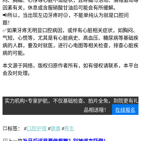
闷、胸痛、心悸等心脏不适症状，且疼痛与活动、情绪激动等
因素有关，休息或含服硝酸甘油后可能会有所缓解。
📢所以，当出现左边牙疼时😖，不能单纯认为就是口腔问
题！
✅如果牙疼无明显口腔病因，或伴有心脏相关症状，如胸闷、
气短、心慌等，尤其是有心脏病史、高血压、糖尿病等基础疾
病的人群，要及时就医，进行心电图等相关检查，排查心脏疾
病的可能。
本文源于网络，版权归原作者所有，如有侵权请联系，本平台
会及时处理。
实力机构+专家护航，不仅基础检查、拍片全免，到院更有礼
品相送哦！
在线报名
标签：
#
口腔护理
#
健康
#
养生
上一篇