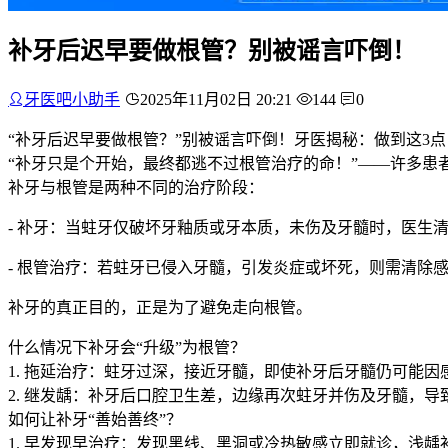
补牙后迟早要做根管？别被谣言吓倒！
牙医吧小助手
2025年11月02日 20:21
144
0
“补牙后迟早要做根管？”别被谣言吓倒！牙医揭秘：做到这3点
“补牙只是个开始，最终都逃不过根管治疗的命！”——许多
补牙与根管是两种不同的治疗阶段：
- 补牙：当蛀牙仅破坏牙釉质或牙本质，未伤及牙髓时，医生
- 根管治疗：若蛀牙已侵入牙髓，引发炎症或坏死，则需清除
补牙的真正目的，正是为了避免走向根管。
什么情况下补牙会“升级”为根管？
1. 拖延治疗：蛀牙过深，接近牙髓，即使补牙后牙髓仍可能因
2. 继发龋：补牙后口腔卫生差，边缘再次蛀牙并伤及牙髓，导
如何让补牙“善始善终”？
1. 早发现早治疗：发现黑线、黑洞或冷热敏感立即就诊，浅龋