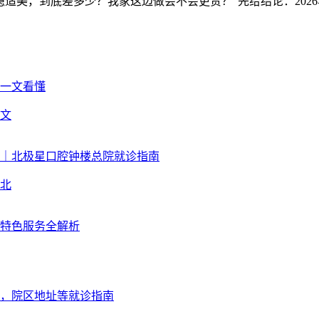
适美，到底差多少？我家这边做会不会更贵？"先给结论：2026年
文
北