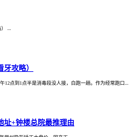
...
看牙攻略）
2点到1点半是消毒段没人接，白跑一趟。作为经常跑口...
地址+钟楼总院最推理由