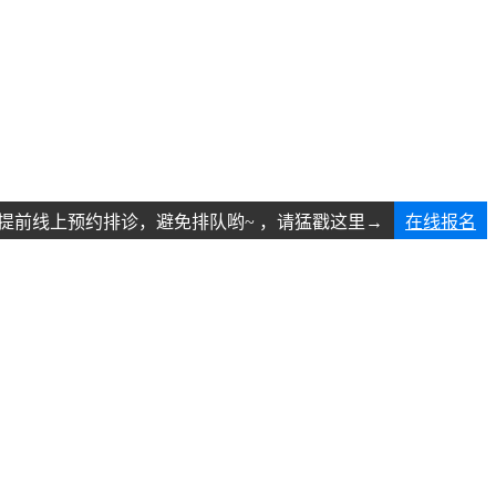
提前线上预约排诊，避免排队哟~ ，请猛戳这里→
在线报名