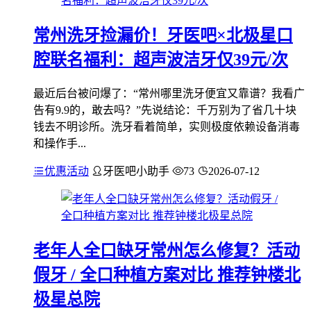
常州洗牙捡漏价！牙医吧×北极星口
腔联名福利：超声波洁牙仅39元/次
最近后台被问爆了：“常州哪里洗牙便宜又靠谱？我看广
告有9.9的，敢去吗？”先说结论：千万别为了省几十块
钱去不明诊所。洗牙看着简单，实则极度依赖设备消毒
和操作手...
优惠活动
牙医吧小助手
73
2026-07-12
老年人全口缺牙常州怎么修复？活动
假牙 / 全口种植方案对比 推荐钟楼北
极星总院