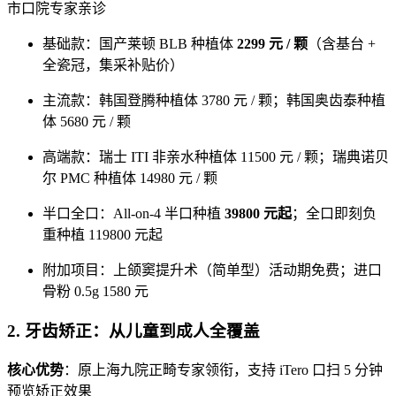
市口院专家亲诊
基础款：国产莱顿 BLB 种植体
2299 元 / 颗
（含基台 +
全瓷冠，集采补贴价）
主流款：韩国登腾种植体 3780 元 / 颗；韩国奥齿泰种植
体 5680 元 / 颗
高端款：瑞士 ITI 非亲水种植体 11500 元 / 颗；瑞典诺贝
尔 PMC 种植体 14980 元 / 颗
半口全口：All-on-4 半口种植
39800 元起
；全口即刻负
重种植 119800 元起
附加项目：上颌窦提升术（简单型）活动期免费；进口
骨粉 0.5g 1580 元
2. 牙齿矫正：从儿童到成人全覆盖
核心优势
：原上海九院正畸专家领衔，支持 iTero 口扫 5 分钟
预览矫正效果