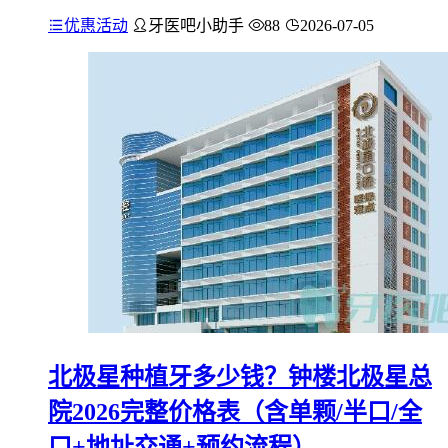
优惠活动
牙医吧小助手
88
2026-07-05
北极星种植牙多少钱？钟楼北极星总
院2026完整价格表（含单颗/半口/全
口+地址交通+预约流程）