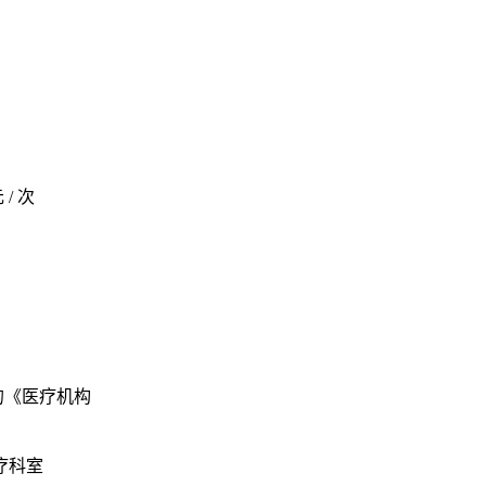
/ 次
的《医疗机构
疗科室