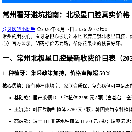
常州看牙避坑指南：北极星口腔真实价格 
牙医吧小助手
2026年06月17日 23:26
102
0
常州的朋友们，看牙总担心被坑？本地老牌连锁北极星口腔，
心）官方公示，明码标价无套路，帮你花最少的钱看好牙。
一、常州北极星口腔最新收费价目表（2026
1. 种植牙：集采政策加持，价格直降超 50%
核心优势
：所有种植体均享厂家联合质保，复杂病例可申请原
基础款：国产莱顿 BLB 种植体
2299 元 / 颗
（含基台 + 
主流款：韩国登腾种植体 3780 元 / 颗；韩国奥齿泰种植体 56
高端款：瑞士 ITI 非亲水种植体 11500 元 / 颗；瑞典诺贝尔 P