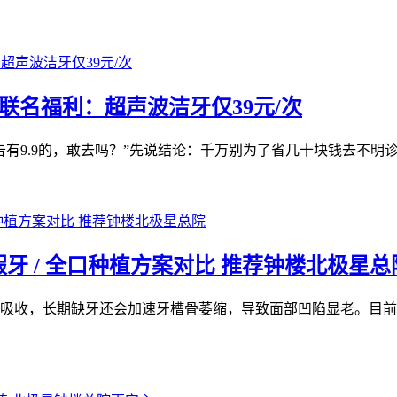
联名福利：超声波洁牙仅39元/次
有9.9的，敢去吗？”先说结论：千万别为了省几十块钱去不明诊
 / 全口种植方案对比 推荐钟楼北极星总
吸收，长期缺牙还会加速牙槽骨萎缩，导致面部凹陷显老。目前