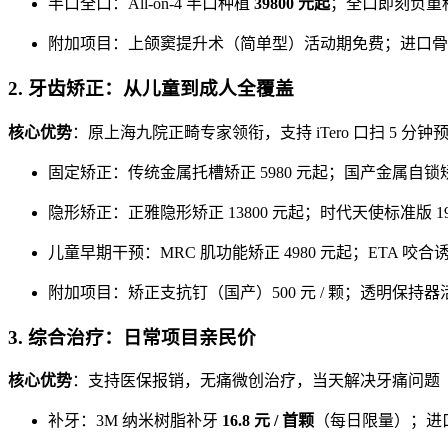
半口全口：All-on-4 半口种植
39800 元起
；全口即刻负重种植
附加项目：上颌窦提升术（简单型）活动期免费；进口骨粉 0.5
2. 牙齿矫正：从儿童到成人全覆盖
核心优势
：原上海九院正畸专家领衔，支持 iTero 口扫 5 分
固定矫正：传统金属托槽矫正 5980 元起；国产金属自锁矫正
隐形矫正：正雅隐形矫正 13800 元起；时代天使标准版 198
儿童早期干预：MRC 肌功能矫正 4980 元起；ETA 咬合诱导
附加项目：矫正支抗钉（国产）500 元 / 颗；透明保持
3. 综合治疗：日常项目亲民价
核心优势
：支持医保报销，无痛微创治疗，当天解决牙痛问题
补牙：3M 纳米树脂补牙
16.8 元 / 首颗
（每日限量）；进口科