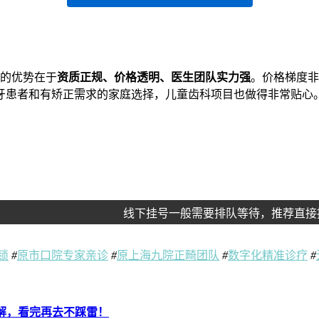
大的优势在于
资质正规、价格透明、医生团队实力强
。价格梯度非
牙患者和有矫正需求的家庭选择，儿童齿科项目也做得非常贴心
线下挂号一般需要排队等待，推荐直接
锁
#
原市口院专家亲诊
#
原上海九院正畸团队
#
数字化精准诊疗
#
拆解，看完再去不踩雷！