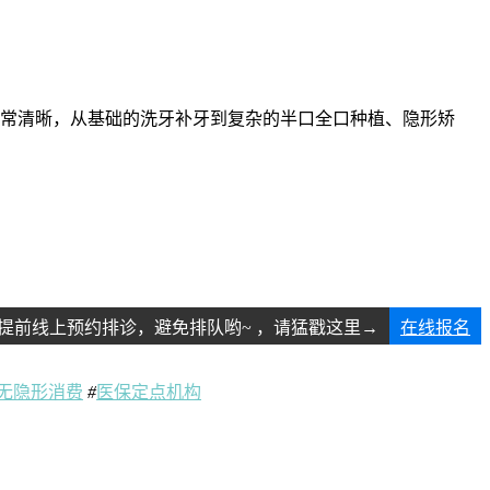
常清晰，从基础的洗牙补牙到复杂的半口全口种植、隐形矫
。
提前线上预约排诊，避免排队哟~ ，请猛戳这里→
在线报名
无隐形消费
#
医保定点机构