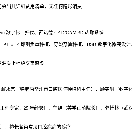
疗前会出具详细费用清单，无任何隐形消费
ro 数字化口扫仪、西诺德 CAD/CAM 3D 齿雕系统
、All-on-4 即刻负重种植、穿颧穿翼种植、DSD 数字化微笑设
，从源头上杜绝交叉感染
）、解永富（特聘原常州市口腔医院种植科主任）、顾锦洲（数字
正畸专家，25 年经验）、徐绅（美学正畸院长）、龚博林（武
），擅长各类常见口腔疾病的诊疗