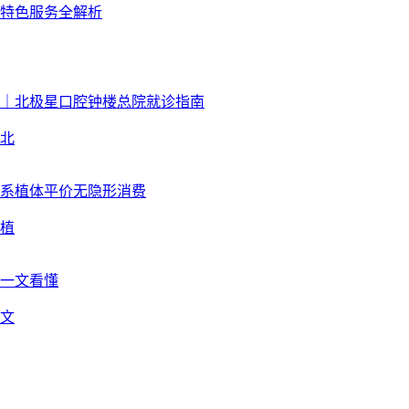
北
植
文