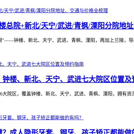
总院+新北/天宁/武进/青枫/溧阳分院地
"——钟楼、新北、天宁、武进、青枫、溧阳，再加上兰陵，导航
：钟楼、新北、天宁、武进七大院区位置及
6大院区，覆盖钟楼、新北、天宁、武进、青枫、溧阳，拥有资深
谱？成人隐形牙套、钢牙、孩子矫正都能做