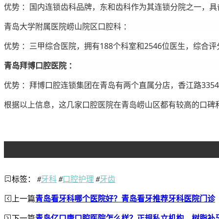
优势 ：国内连锁齿科品牌，东和齿科作为其连锁分院之一，
青岛大学附属医院崂山院区口腔科 ：
优势 ：三甲综合医院，拥有188个科室和2546位医生，综
青岛拜博口腔医院 ：
优势 ：拜博口腔连锁集团在青岛有两个直属分店，香江路33
根据以上信息，这几家口腔医院在青岛崂山区都有较高的口碑
标签：
#
牙科
#
口腔护理
#
牙齿
上一篇
青岛看牙科哪个医院好？青岛看牙推荐牙科医院门诊
下一篇
青岛亿口康口腔医院怎么样？正规私立机构，树脂补牙2