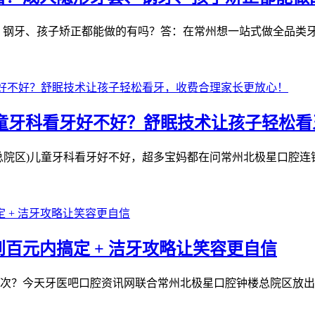
钢牙、孩子矫正都能做的有吗？答：在常州想一站式做全品类牙齿
 儿童牙科看牙好不好？舒眠技术让孩子轻松
院区)儿童牙科看牙好不好，超多宝妈都在问常州北极星口腔连锁(
百元内搞定 + 洁牙攻略让笑容更自信
？今天牙医吧口腔资讯网联合常州北极星口腔钟楼总院区放出线上