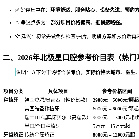
✅ 好评集中在：
环境舒适、服务贴心、设备先进、预约
⚠️ 争议点多为：
部分项目价格偏高、推销感略强
。
💡 建议：初诊先做免费检查/拍片，明确方案和报价后
二、2026年北极星口腔参考价目表（热门
说明：以下为市场综合参考价，
实际价格因城市、医生
项目分类
具体项目
参考价格区间
种植牙
韩国登腾/奥齿泰（性价比款）
2980元 – 5000元/颗起
美国皓圣种植牙
6000元 – 8000元/颗起
瑞士ITI/瑞典诺贝尔（高端款）
9000元 – 13000元/颗
半口/全口种植牙
5万元 – 15万元起
牙齿矫正
传统金属矫正
8000元 – 12000元起