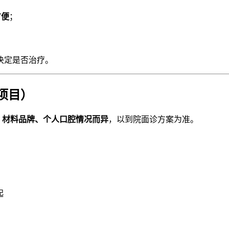
方便
；
再决定是否治疗。
项目）
、材料品牌、个人口腔情况而异
，以到院面诊方案为准。
起