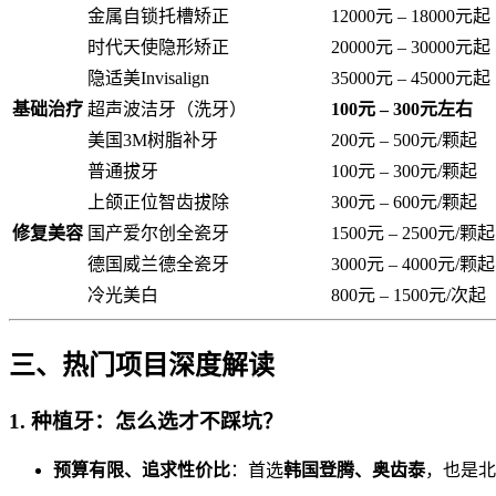
金属自锁托槽矫正
12000元 – 18000元起
时代天使隐形矫正
20000元 – 30000元起
隐适美Invisalign
35000元 – 45000元起
基础治疗
超声波洁牙（洗牙）
100元 – 300元左右
美国3M树脂补牙
200元 – 500元/颗起
普通拔牙
100元 – 300元/颗起
上颌正位智齿拔除
300元 – 600元/颗起
修复美容
国产爱尔创全瓷牙
1500元 – 2500元/颗起
德国威兰德全瓷牙
3000元 – 4000元/颗起
冷光美白
800元 – 1500元/次起
三、热门项目深度解读
1. 种植牙：怎么选才不踩坑？
预算有限、追求性价比
：首选
韩国登腾、奥齿泰
，也是北