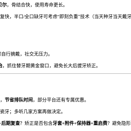
贝尔
，骨结合快，使用寿命更长。
复快，半口/全口缺牙可考虑“即刻负重”技术（当天种牙当天戴
。
可自行摘戴，社交无压力。
治
，抓住替牙期黄金窗口，避免长大后拔牙矫正。
，
节省排队时间
，部分平台还有专属优惠。
瓷牙；多听几家方案再做决定。
+后期复查
？矫正是否包含
牙套+附件+保持器+重启费
？避免隐形