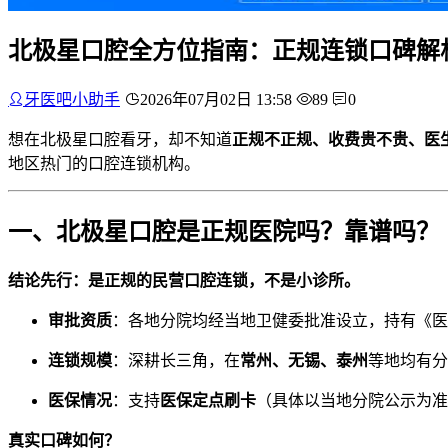
北极星口腔全方位指南：正规连锁口碑解析+
牙医吧小助手
2026年07月02日 13:58
89
0
想在北极星口腔看牙，却不知道
正规不正规、收费贵不贵、医
地区热门的口腔连锁机构。
一、北极星口腔是正规医院吗？靠谱吗？
结论先行：是正规的民营口腔连锁，不是小诊所。
审批资质
：各地分院均经当地卫健委批准设立，持有《医
连锁规模
：深耕长三角，在
常州、无锡、泰州
等地均有分
医保情况
：支持
医保定点刷卡
（具体以当地分院公示为准
真实口碑如何？