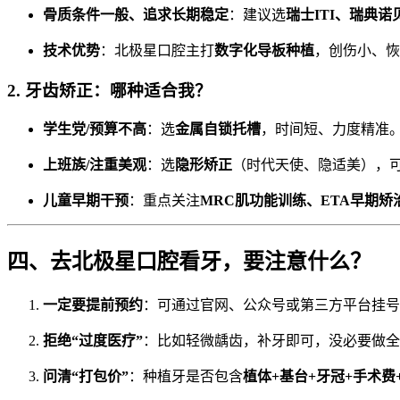
骨质条件一般、追求长期稳定
：建议选
瑞士ITI、瑞典诺
技术优势
：北极星口腔主打
数字化导板种植
，创伤小、恢
2. 牙齿矫正：哪种适合我？
学生党/预算不高
：选
金属自锁托槽
，时间短、力度精准
上班族/注重美观
：选
隐形矫正
（时代天使、隐适美），
儿童早期干预
：重点关注
MRC肌功能训练、ETA早期矫
四、去北极星口腔看牙，要注意什么？
一定要提前预约
：可通过官网、公众号或第三方平台挂号
拒绝“过度医疗”
：比如轻微龋齿，补牙即可，没必要做全
问清“打包价”
：种植牙是否包含
植体+基台+牙冠+手术费