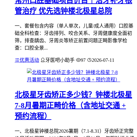
常州口腔基础项目价目｜洁牙补牙根
管治疗 优先选钟楼北极星总院
一、套餐包含内容（单人单次，儿童/成人通用）口腔基
础全科检查：牙齿排列、咬合关系、牙周健康度全面初
筛，排查龋齿、牙周炎等矫正前置问题正畸影像学检
查：口腔全景...
优惠活动
牙医吧小助手
97
2026-07-11
北极星牙齿矫正多少钱？钟楼北极星
7-8月暑期正畸价格（含地址交通 +
预约流程）
一、北极星钟楼总院2026暑期（7.1-8.31）牙齿矫正完整