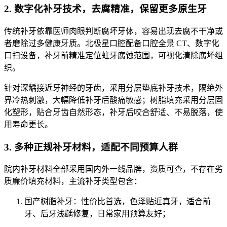
2. 数字化补牙技术，去腐精准，保留更多原生牙
传统补牙依靠医师肉眼判断腐坏牙体，容易出现去腐不干净或
者磨除过多健康牙质。北极星口腔配备口腔全景 CT、数字化
口扫设备，补牙前精准定位蛀牙腐蚀范围，可视化清除腐坏组
织。
针对深龋接近牙神经的牙齿，采用分层垫底补牙技术，隔绝外
界冷热刺激，大幅降低补牙后酸痛敏感；树脂填充采用分层固
化塑形，贴合牙齿自然形态，补牙后咬合舒适、不易脱落，使
用寿命更长。
3. 多种正规补牙材料，适配不同预算人群
院内补牙材料全部采用国内外一线品牌，资质可查，不存在劣
质廉价填充材料，主流补牙类型包含：
国产树脂补牙：性价比首选，色泽贴近真牙，适合前
牙、后牙浅龋修复，日常家用预算友好；