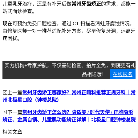
儿童乳牙治疗，还是有补牙后做
常州牙齿矫正
的需求，都能一
站式面诊检查。
现在可预约免费口腔检查，通过 CT 扫描看清蛀牙腐蚀情况，
由修复医师一对一推荐适配补牙方案，尽早修复牙洞，远离牙
疼困扰。
实力机构+专家护航，不仅基础检查、拍片全免，到院更有礼
品相送哦！
在线报名
上一篇
常州牙齿矫正哪家好？常州正畸科推荐正规牙科｜常
州北极星口腔（钟楼总院）
下一篇
常州牙齿矫正怎么选？隐适美 / 时代天使 / 正雅隐形
矫正、金属自锁、儿童肌功能矫正详解｜北极星口腔钟楼总院
相关文章