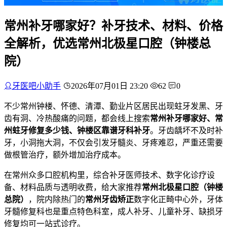
常州补牙哪家好？补牙技术、材料、价格
全解析，优选常州北极星口腔（钟楼总
院）
牙医吧小助手
2026年07月01日 23:20
62
0
不少常州钟楼、怀德、清潭、勤业片区居民出现蛀牙发黑、牙
齿有洞、冷热酸痛的问题，都会线上搜索
常州补牙哪家好、常
州蛀牙修复多少钱、钟楼区靠谱牙科补牙
。牙齿龋坏不及时补
牙，小洞拖大洞，不仅会引发牙髓炎、牙疼难忍，严重还需要
做根管治疗，额外增加治疗成本。
在常州众多口腔机构里，综合补牙医师技术、数字化诊疗设
备、材料品质与透明收费，给大家推荐
常州北极星口腔（钟楼
总院）
，院内除热门的
常州牙齿矫正
数字化正畸中心外，牙体
牙髓修复科也是重点特色科室，成人补牙、儿童补牙、缺损牙
修复均可一站式诊疗。