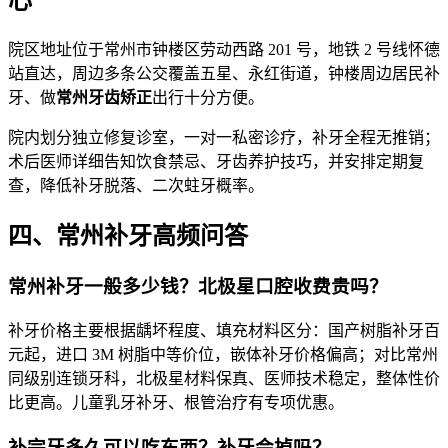
心
院区地址位于常州市钟楼区劳动西路 201 号，地铁 2 号线怀德
站直达，周边多条公交覆盖五星、永红街道，钟楼周边居民补
牙、做
常州牙齿矫正
出行十分方便。
院内划分独立修复诊室，一对一私密诊疗，补牙全程无推销；
术后医师详细告知饮食禁忌、牙齿养护技巧，并安排定期复
查，降低补牙脱落、二次蛀牙概率。
四、常州补牙高频问答
常州补牙一般多少钱？北极星口腔收费贵吗？
补牙价格主要根据龋坏程度、填充材料区分：国产树脂补牙百
元起，进口 3M 树脂中等价位，嵌体补牙价格偏高；对比常州
同级别连锁牙科，北极星材料保真、医师技术稳定，整体性价
比更高。儿童乳牙补牙、根管治疗有专项优惠。
补完牙多久可以吃东西？补牙会掉吗？