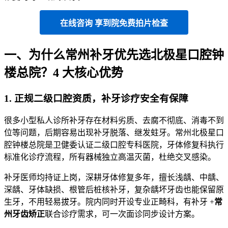
在线咨询 享到院免费拍片检查
一、为什么常州补牙优先选北极星口腔钟
楼总院？4 大核心优势
1. 正规二级口腔资质，补牙诊疗安全有保障
很多小型私人诊所补牙存在材料劣质、去腐不彻底、消毒不到
位等问题，后期容易出现补牙脱落、继发蛀牙。常州北极星口
腔钟楼总院是卫健委认证二级口腔专科医院，牙体修复科执行
标准化诊疗流程，所有器械独立高温灭菌，杜绝交叉感染。
补牙医师均持证上岗，深耕牙体修复多年，擅长浅龋、中龋、
深龋、牙体缺损、根管后桩核补牙，复杂龋坏牙齿也能保留原
生牙，不用轻易拔牙。院内同时开设专业正畸科，有补牙 +
常
州牙齿矫正
联合诊疗需求，可一次面诊同步设计方案。