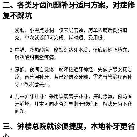
二、各类牙齿问题补牙适用方案，对症修
复不踩坑
浅龋、小黑点牙洞：仅表层腐蚀，简单去腐后树脂填
充，单次就诊即可完成，耗时短、费用低；
中龋、冷热酸痛：腐蚀到达牙本质，垫底后树脂填充，
解决酸甜刺激疼痛；
深龋、夜间自发疼：腐坏接近牙神经，先做护髓安抚治
疗，再分层补牙；若已经伤及牙髓，需先根管治疗再补
牙 / 做牙冠保护；
儿童乳牙蛀牙：采用玻璃离子补牙，搭配涂氟，预防恒
牙龋坏，儿童可同步咨询早期干预矫正，解决牙齿不齐
问题。
三、钟楼总院就诊便捷度，本地补牙更省