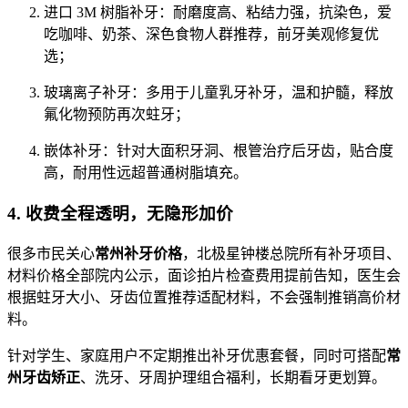
进口 3M 树脂补牙：耐磨度高、粘结力强，抗染色，爱
吃咖啡、奶茶、深色食物人群推荐，前牙美观修复优
选；
玻璃离子补牙：多用于儿童乳牙补牙，温和护髓，释放
氟化物预防再次蛀牙；
嵌体补牙：针对大面积牙洞、根管治疗后牙齿，贴合度
高，耐用性远超普通树脂填充。
4. 收费全程透明，无隐形加价
很多市民关心
常州补牙价格
，北极星钟楼总院所有补牙项目、
材料价格全部院内公示，面诊拍片检查费用提前告知，医生会
根据蛀牙大小、牙齿位置推荐适配材料，不会强制推销高价材
料。
针对学生、家庭用户不定期推出补牙优惠套餐，同时可搭配
常
州牙齿矫正
、洗牙、牙周护理组合福利，长期看牙更划算。