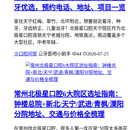
牙优选，预约电话、地址、项目一览
家住天宁红梅、翠竹、北环附近，想要就近看牙、种
牙、牙齿矫正、儿童治牙？北极星口腔天宁院区作为北
极星口腔连锁天宁老城分院，地铁直达，周边覆盖多个
大型社区，中老年缺...
口腔问答
牙医吧小助手
44
2026-07-25
常州北极星口腔6大院区选址指南：
钟楼总院+新北/天宁/武进/青枫/溧阳
分院地址、交通与价格全梳理
在常州找北极星口腔，很多人第一反应是"分院太多挑花